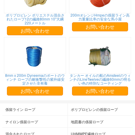
ポリプロピレン ポリエステル混合さ
200mオレンジHmpeの係留ライン高
れたロープ12の繊維80mm 10"大綱
力重量比率の安全な馬小屋
220メートル
お問い合わせ
お問い合わせ
8mm x 200m Dyneemaのボートのウ
タンカー オイルの船のAmsteelのウィ
ィンチ ロープの耐衝撃性の紫外線安
ンチのLineTwelveの繊維60mmの明る
定させた非有毒
い色の特別なコーティング
お問い合わせ
お問い合わせ
係留ライン ロープ
ポリプロピレンの係留ロープ
ナイロン係留ロープ
地図書の係留ロープ
混合されたロープ
UHMWPE繊維ロープ