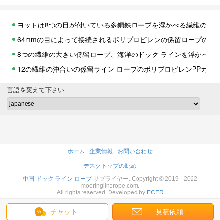
ヨットは8つの目が付いている多鋼鉄ロープを浮かべる繊維のPP
64mmの目によって接続されるポリプロピレンの係留ロープの高い粘着性の
8つの繊維の大きい係留ロープ、海洋のドック ラインを浮かべて
12の繊維の沖合いの係留ライン ロープのポリプロピレンPPカスタ
8海洋のスプライス クリップ ポリプロピレンのアンカー行繊維の
言語を変えて下さい
12の繊維の空のブレードのポリプロピレン ロープ、着色されたポ
編みこみの柔らかいポリプロピレンの係留ロープ80mm x 200m
牽引によってねじられるポリプロピレン ロープを52mm x 220
5 8インチのポリプロピレン ロープ500m x 6mmの8つの繊
ホーム
|
企業情報
|
お問い合わせ
柔らかい空の中心3の繊維の多ロープ、Polysteel紫外線安定させ
デスクトップの眺め
青いトレーサーのマルチフィラメントのポリプロピレンの係留ロ
中国 ドック ライン ロープ
サプライヤー. Copyright © 2019 - 2022
9インチ8の繊維の係留ロープ極度のダンラインのオレンジPolyst
mooringlinerope.com.
All rights reserved. Developed by
ECER
ドッキング8の繊維のポリプロピレンの係留ロープの黄色80mm x 
チャット
見積依頼
高力PPダン8のブレードの海洋のドック ロープの海洋の船の供給