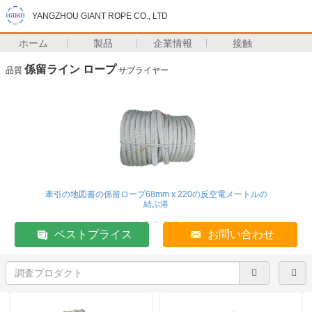
YANGZHOU GIANT ROPE CO., LTD
ホーム
製品
企業情報
接触
係留ライン ロープ
品質
サプライヤー
牽引の地図書の係留ロープ68mm x 220の反空電メートルの
結ぶ港
ベストプライス
お問い合わせ