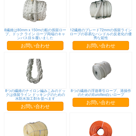
8繊維は80mm x 150mの船の係留ロー
12繊維のブレード72mmの係留ライン
プ、ドック ライン ロープ両端のキャ
ロープの容易なハンドルの反老化の優
ンバス目を覆いました
秀な延性
お問い合わせ
お問い合わせ
8つの繊維のナイロン編みこみのドッ
8つの繊維の浮遊牽引ロープ、港操作
クは係留ライン ドッキングのための
のためのEuroflex白いロープ
水防水加工剤を並べます
お問い合わせ
お問い合わせ