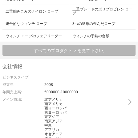
二重ブレードのポリプロピレン ロー
二重編みこみのナイロン ロープ
プ
総合的なウィンチ ロープ
3つの繊維の歪んだロープ
ウィンチ ロープのフェアリーダー
ウィンチの手錠の台紙
すべてのプロダクト > を見て下さい;
会社情報
ビジネスタイプ:
成立年:
2008
年間売上高:
5000000-10000000
メイン市場:
北アメリカ
南アメリカ
西ヨーロッパ
東ヨーロッパ
東アジア
南東アジア
中東
アフリカ
オセアニア