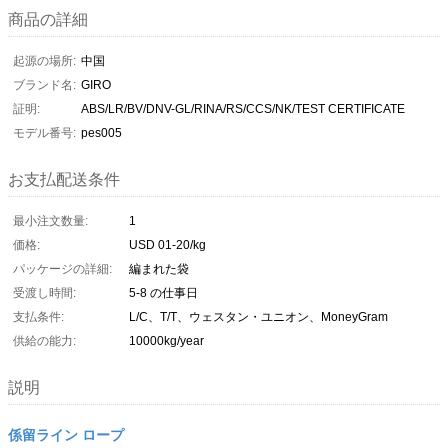
商品の詳細
起源の場所:
中国
ブランド名:
GIRO
証明:
ABS/LR/BV/DNV-GL/RINA/RS/CCS/NK/TEST CERTIFICATE
モデル番号:
pes005
お支払配送条件
最小注文数量:
1
価格:
USD 01-20/kg
パッケージの詳細:
編まれた袋
受渡し時間:
5-8 の仕事日
支払条件:
L/C、T/T、ウェスタン・ユニオン、MoneyGram
供給の能力:
10000kg/year
説明
係留ライン ロープ