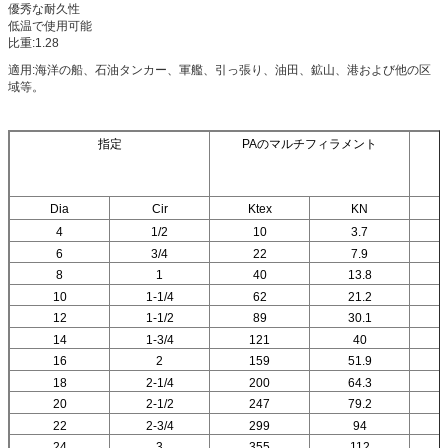
優秀な耐久性
低温で使用可能
比重:1.28
適用:海洋の船、石油タンカー、軍艦、引っ張り、油田、鉱山、港および他の区
域等。
指定
PAのマルチフィラメント
Dia
Cir
Ktex
KN
4
1/2
10
3.7
6
3/4
22
7.9
8
1
40
13.8
10
1-1/4
62
21.2
12
1-1/2
89
30.1
14
1-3/4
121
40
16
2
159
51.9
18
2-1/4
200
64.3
20
2-1/2
247
79.2
22
2-3/4
299
94
24
3
355
112