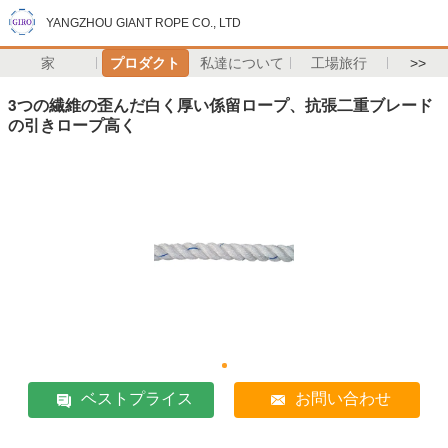
YANGZHOU GIANT ROPE CO., LTD
家
プロダクト
私達について
工場旅行
>>
3つの繊維の歪んだ白く厚い係留ロープ、抗張二重ブレード
の引きロープ高く
ベストプライス
お問い合わせ