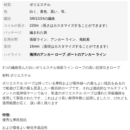
材質:
ポリエステル
色:
白く、黄色、黒い、等。
建設:
3/8/12/24の繊維
コイルの長さ:
220m （長さはカスタマイズすることができます）
パッケージ:
編まれた袋
応用分野:
係留ライン、アンカー ライン、曳航索
直径:
16mm （直径はカスタマイズすることができます）
海洋のアンカー ロープ
ボートのアンカー ライン
ハイライト:
,
3つの繊維歪んだ白いポリエステル係留ライン ロープの高い抗張引きロープ
材料:ポリエステル
ポリエステル ロープは持っている摩耗および紫外線への最もよい抵抗をあるの
で船遊び工業の最も普及した一般目的ロープです。それは連続的なマルチフィラ
メントの低伸張ヤーンであり、私達のポリエステル ロープは優れた等級繊維を
使用して製造されたです。これはより長い耐用年数に起因しましたり、けれども
適用範囲が広く、扱い易く残ります
特徴:
優秀な摩耗抵抗
および腐食よい耐化学薬品性