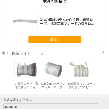
最高の価格で
3つの繊維の歪んだ白く厚い係留ロ
ープ、抗張二重ブレードの引きロー
プ高く
続行
係留ライン ロープ
多く
0mm x
8つの繊維の大き
多目的な白52mm
12の繊維の沖合い
高力PPダ
の船の係留
い係留ロープ、海
x 200mのボートの
の係留ライン ロー
レードの
ドック ラ
洋のドック ライン
アンカー ロープの
プのポリプロピレ
ック ロー
ープ両端の
を浮かべている大
中型の摩耗抵抗
ンPPカスタマイズ
の船の供給
ス目を覆
綱極度のダン
される220m直径
の融
した
言語を変えて下さい
Japanese