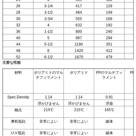
26
3-1/4
417
129
28
3-1/2
484
149
30
3-3/4
555
169
32
4
632
192
36
1-1/2
800
240
40
5
987
294
44
5-1/2
1190
351
48
6
1420
412
52
6-1/2
1670
479
主要な性能
材料
ポリアミドのマル
ポリアミド
PPのマルチフィ
P
チフィラメント
ラメント
Spec.Density
1.14
1.14
0.91
浮かびません
浮かびません
浮遊
融点
215℃
215℃
165℃
摩耗抵抗
非常によい
非常によい
媒体
U.V.抵抗
非常によい
非常によい
媒体