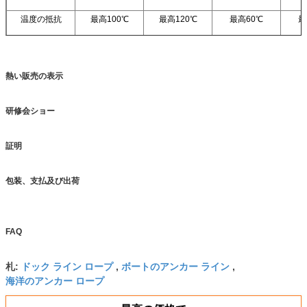
温度の抵抗
最高100℃
最高120℃
最高60℃
最
熱い販売の表示
研修会ショー
証明
包装、支払及び出荷
FAQ
ドック ライン ロープ
ボートのアンカー ライン
札:
,
,
海洋のアンカー ロープ